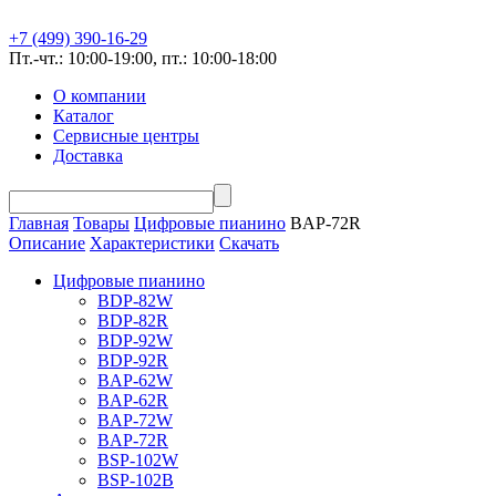
+7 (499) 390-16-29
Пт.-чт.: 10:00-19:00, пт.: 10:00-18:00
О компании
Каталог
Сервисные центры
Доставка
Главная
Товары
Цифровые пианино
BAP-72R
Описание
Характеристики
Скачать
Цифровые пианино
BDP-82W
BDP-82R
BDP-92W
BDP-92R
BAP-62W
BAP-62R
BAP-72W
BAP-72R
BSP-102W
BSP-102B