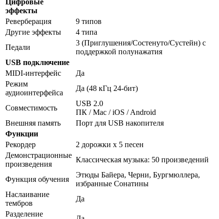
Цифровые
эффекты
Реверберация
9 типов
Другие эффекты
4 типа
3 (Приглушения/Состенуто/Сустейн) с
Педали
поддержкой полунажатия
USB подключение
MIDI-интерфейс
Да
Режим
Да (48 кГц 24-бит)
аудиоинтерфейса
USB 2.0
Совместимость
ПК / Mac / iOS / Android
Внешняя память
Порт для USB накопителя
Функции
Рекордер
2 дорожки x 5 песен
Демонстрационные
Классическая музыка: 50 произведений
произведения
Этюды Байера, Черни, Бургмюллера,
Функция обучения
избранные Сонатины
Наслаивание
Да
тембров
Разделение
Да