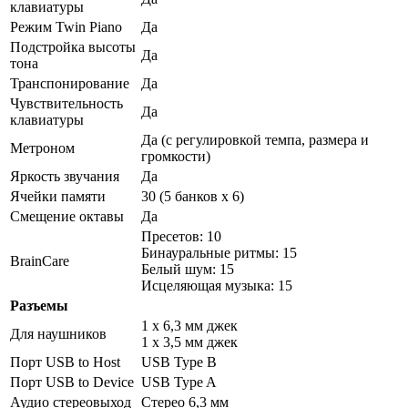
клавиатуры
Режим Twin Piano
Да
Подстройка высоты
Да
тона
Транспонирование
Да
Чувствительность
Да
клавиатуры
Да (с регулировкой темпа, размера и
Метроном
громкости)
Яркость звучания
Да
Ячейки памяти
30 (5 банков x 6)
Смещение октавы
Да
Пресетов: 10
Бинауральные ритмы: 15
BrainCare
Белый шум: 15
Исцеляющая музыка: 15
Разъемы
1 x 6,3 мм джек
Для наушников
1 x 3,5 мм джек
Порт USB to Host
USB Type B
Порт USB to Device
USB Type A
Аудио стереовыход
Стерео 6,3 мм