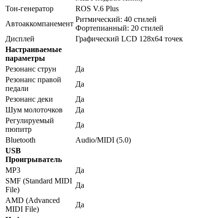
Тон-генератор
ROS V.6 Plus
Ритмический: 40 стилей
Автоаккомпанемент
Фортепианный: 20 стилей
Дисплей
Графический LCD 128x64 точек
Настраиваемые
параметры
Резонанс струн
Да
Резонанс правой
Да
педали
Резонанс деки
Да
Шум молоточков
Да
Регулируемый
Да
пюпитр
Bluetooth
Audio/MIDI (5.0)
USB
Проигрыватель
MP3
Да
SMF (Standard MIDI
Да
File)
AMD (Advanced
Да
MIDI File)