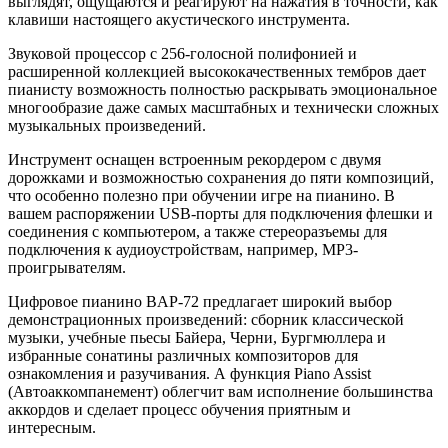
выглядят, ощущаются и реагируют на нажатия в точности, как
клавиши настоящего акустического инструмента.
Звуковой процессор c 256-голосной полифонией и
расширенной коллекцией высококачественных тембров дает
пианисту возможность полностью раскрывать эмоциональное
многообразие даже самых масштабных и технически сложных
музыкальных произведений.
Инструмент оснащен встроенным рекордером с двумя
дорожками и возможностью сохранения до пяти композиций,
что особенно полезно при обучении игре на пианино. В
вашем распоряжении USB-порты для подключения флешки и
соединения с компьютером, а также стереоразъемы для
подключения к аудиоустройствам, например, MP3-
проигрывателям.
Цифровое пианино BAP-72 предлагает широкий выбор
демонстрационных произведений: сборник классической
музыки, учебные пьесы Байера, Черни, Бургмюллера и
избранные сонатины различных композиторов для
ознакомления и разучивания. А функция Piano Assist
(Автоаккомпанемент) облегчит вам исполнение большинства
аккордов и сделает процесс обучения приятным и
интересным.