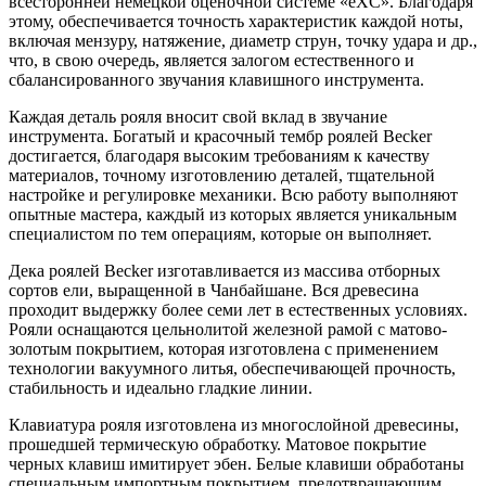
всесторонней немецкой оценочной системе «eXC». Благодаря
этому, обеспечивается точность характеристик каждой ноты,
включая мензуру, натяжение, диаметр струн, точку удара и др.,
что, в свою очередь, является залогом естественного и
сбалансированного звучания клавишного инструмента.
Каждая деталь рояля вносит свой вклад в звучание
инструмента. Богатый и красочный тембр роялей Becker
достигается, благодаря высоким требованиям к качеству
материалов, точному изготовлению деталей, тщательной
настройке и регулировке механики. Всю работу выполняют
опытные мастера, каждый из которых является уникальным
специалистом по тем операциям, которые он выполняет.
Дека роялей Becker изготавливается из массива отборных
сортов ели, выращенной в Чанбайшане. Вся древесина
проходит выдержку более семи лет в естественных условиях.
Рояли оснащаются цельнолитой железной рамой с матово-
золотым покрытием, которая изготовлена с применением
технологии вакуумного литья, обеспечивающей прочность,
стабильность и идеально гладкие линии.
Клавиатура рояля изготовлена из многослойной древесины,
прошедшей термическую обработку. Матовое покрытие
черных клавиш имитирует эбен. Белые клавиши обработаны
специальным импортным покрытием, предотвращающим