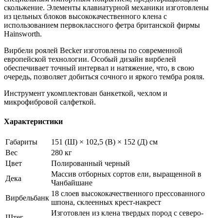
скольжение. Элементы клавиатурной механики изготовлены
из цельных блоков высококачественного клена с
использованием первоклассного фетра британской фирмы
Hainsworth.
Вирбели роялей Becker изготовлены по современной
европейской технологии. Особый дизайн вирбелей
обеспечивает точный интервал и натяжение, что, в свою
очередь, позволяет добиться сочного и яркого тембра рояля.
Инструмент укомплектован банкеткой, чехлом и
микрофибровой салфеткой.
Характеристики
Габариты
151 (Ш) × 102,5 (В) × 152 (Д) см
Вес
280 кг
Цвет
Полированный черный
Массив отборных сортов ели, выращенной в
Дека
Чанбайшане
18 слоев высококачественного прессованного
Вирбельбанк
шпона, склеенных крест-накрест
Изготовлен из клена твердых пород с северо-
Штег