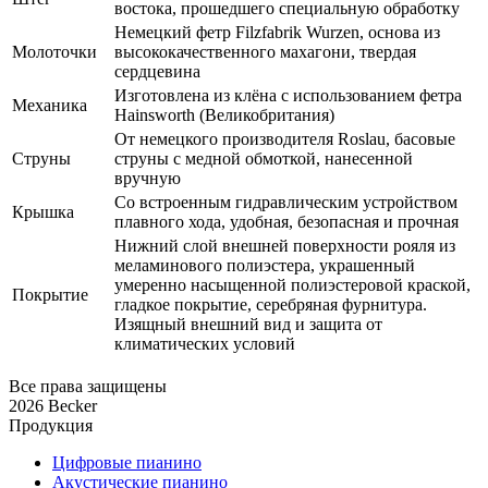
востока, прошедшего специальную обработку
Немецкий фетр Filzfabrik Wurzen, основа из
Молоточки
высококачественного махагони, твердая
сердцевина
Изготовлена из клёна с использованием фетра
Механика
Hainsworth (Великобритания)
От немецкого производителя Roslau, басовые
Струны
струны с медной обмоткой, нанесенной
вручную
Со встроенным гидравлическим устройством
Крышка
плавного хода, удобная, безопасная и прочная
Нижний слой внешней поверхности рояля из
меламинового полиэстера, украшенный
умеренно насыщенной полиэстеровой краской,
Покрытие
гладкое покрытие, серебряная фурнитура.
Изящный внешний вид и защита от
климатических условий
Все права защищены
2026 Becker
Продукция
Цифровые пианино
Акустические пианино