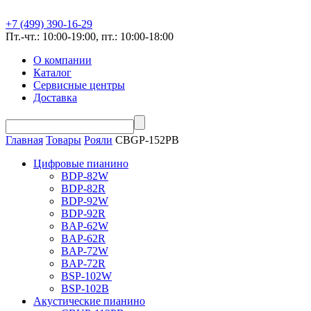
+7 (499) 390-16-29
Пт.-чт.: 10:00-19:00, пт.: 10:00-18:00
О компании
Каталог
Сервисные центры
Доставка
Главная
Товары
Рояли
CBGP-152PB
Цифровые пианино
BDP-82W
BDP-82R
BDP-92W
BDP-92R
BAP-62W
BAP-62R
BAP-72W
BAP-72R
BSP-102W
BSP-102B
Акустические пианино