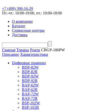
+7 (499) 390-16-29
Пт.-чт.: 10:00-19:00, пт.: 10:00-18:00
О компании
Каталог
Сервисные центры
Доставка
Главная
Товары
Рояли
CBGP-186PW
Описание
Характеристики
Цифровые пианино
BDP-82W
BDP-82R
BDP-92W
BDP-92R
BAP-62W
BAP-62R
BAP-72W
BAP-72R
BSP-102W
BSP-102B