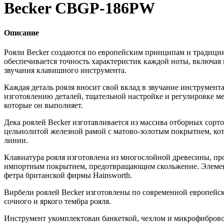
Becker CBGP-186PW
Описание
Рояли Becker создаются по европейским принципам и традициям
обеспечивается точность характеристик каждой ноты, включая ме
звучания клавишного инструмента.
Каждая деталь рояля вносит свой вклад в звучание инструмент
изготовлению деталей, тщательной настройке и регулировке м
которые он выполняет.
Дека роялей Becker изготавливается из массива отборных сорт
цельнолитой железной рамой с матово-золотым покрытием, кот
линии.
Клавиатура рояля изготовлена из многослойной древесины, п
импортным покрытием, предотвращающим скольжение. Элемент
фетра британской фирмы Hainsworth.
Вирбели роялей Becker изготовлены по современной европейско
сочного и яркого тембра рояля.
Инструмент укомплектован банкеткой, чехлом и микрофиброво