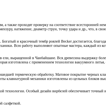
, а также проходят проверку на соответствие всесторонней нем
нзуру, натяжение, диаметр струн, точку удара и др., что, в сво
а. Богатый и красочный тембр роялей Becker достигается, благод
еханики. Всю работу выполняют опытные мастера, каждый из ко
ов ели, выращенной в Чанбайшане. Вся древесина выдержку боле
орая изготовлена с применением технологии вакуумного литья, 
рошедшей термическую обработку. Матовое покрытие черных кл
ы клавиатурной механики изготовлены из цельных блоков высо
й технологии. Особый дизайн вирбелей обеспечивает точный инт
й салфеткой.