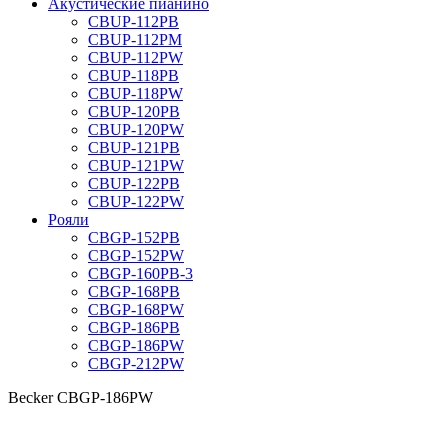
Акустические пианино
CBUP-112PB
CBUP-112PM
CBUP-112PW
CBUP-118PB
CBUP-118PW
CBUP-120PB
CBUP-120PW
CBUP-121PB
CBUP-121PW
CBUP-122PB
CBUP-122PW
Рояли
CBGP-152PB
CBGP-152PW
CBGP-160PB-3
CBGP-168PB
CBGP-168PW
CBGP-186PB
CBGP-186PW
CBGP-212PW
Becker CBGP-186PW