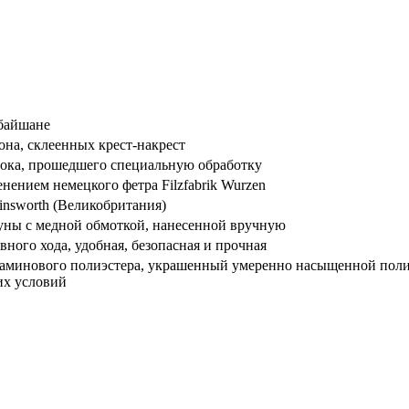
нбайшане
она, склеенных крест-накрест
стока, прошедшего специальную обработку
нением немецкого фетра Filzfabrik Wurzen
insworth (Великобритания)
руны с медной обмоткой, нанесенной вручную
ного хода, удобная, безопасная и прочная
аминового полиэстера, украшенный умеренно насыщенной полиэс
их условий