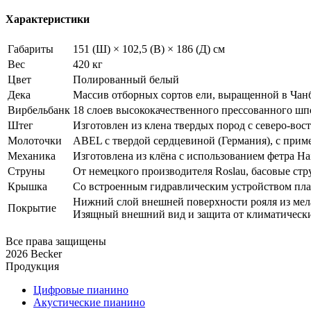
Характеристики
Габариты
151 (Ш) × 102,5 (В) × 186 (Д) см
Вес
420 кг
Цвет
Полированный белый
Дека
Массив отборных сортов ели, выращенной в Ча
Вирбельбанк
18 слоев высококачественного прессованного шп
Штег
Изготовлен из клена твердых пород с северо-во
Молоточки
ABEL с твердой сердцевиной (Германия), с приме
Механика
Изготовлена из клёна с использованием фетра Ha
Струны
От немецкого производителя Roslau, басовые ст
Крышка
Со встроенным гидравлическим устройством плав
Нижний слой внешней поверхности рояля из мел
Покрытие
Изящный внешний вид и защита от климатическ
Все права защищены
2026 Becker
Продукция
Цифровые пианино
Акустические пианино