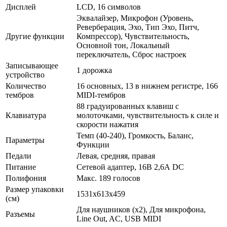
Дисплей
LCD, 16 символов
Эквалайзер, Микрофон (Уровень,
Реверберация, Эхо, Тип Эхо, Питч,
Другие функции
Компрессор), Чувствительность,
Основной тон, Локальный
переключатель, Сброс настроек
Записывающее
1 дорожка
устройство
Количество
16 основных, 13 в нижнем регистре, 166
тембров
MIDI-тембров
88 градуированных клавиш с
Клавиатура
молоточками, чувствительность к силе и
скорости нажатия
Темп (40-240), Громкость, Баланс,
Параметры
Функции
Педали
Левая, средняя, правая
Питание
Сетевой адаптер, 16В 2,6А DC
Полифония
Макс. 189 голосов
Размер упаковки
1531x613x459
(см)
Для наушников (х2), Для микрофона,
Разъемы
Line Out, AC, USB MIDI